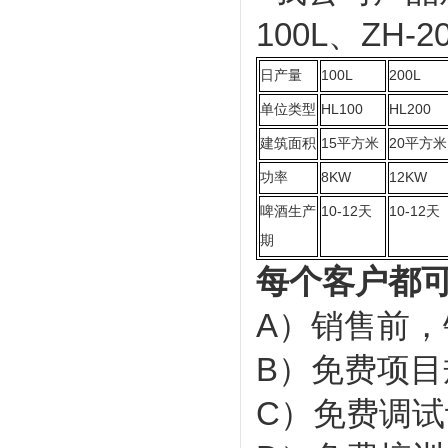
100L、ZH-2
100L
200L
日产量
HL100
HL200
单位类型
15
20
建筑面积
平方米
平方米
8KW
12KW
功率
10-12
10-12
啤酒生产
天
天
期
每个客户都
A）销售前，
B）免费项目
C）免费调试