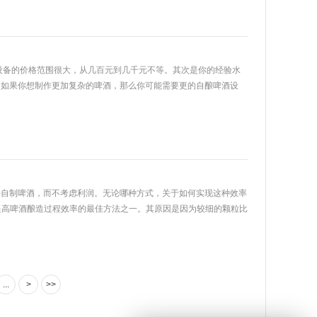
设备的价格范围很大，从几百元到几千元不等。其次是你的经验水
。如果你想制作更加复杂的啤酒，那么你可能需要更的自酿啤酒设
好自制啤酒，而不考虑利润。无论哪种方式，关于如何实现这种效率
提高啤酒酿造过程效率的最佳方法之一。其原因是因为较细的颗粒比
...
>
>>