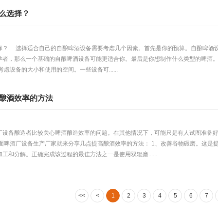
么选择？
择？ 选择适合自己的自酿啤酒设备需要考虑几个因素。首先是你的预算。自酿啤酒
学者，那么一个基础的自酿啤酒设备可能更适合你。最后是你想制作什么类型的啤酒
虑设备的大小和使用的空间。一些设备可......
酿酒效率的方法
厂设备酿造者比较关心啤酒酿造效率的问题。在其他情况下，可能只是有人试图准备
下面啤酒厂设备生产厂家就来分享几点提高酿酒效率的方法： 1、改善谷物碾磨。这是
工和分解。正确完成该过程的最佳方法之一是使用双辊磨......
<<
<
1
2
3
4
5
6
7