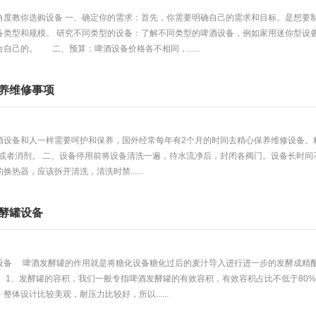
角度教你选购设备 一、确定你的需求：首先，你需要明确自己的需求和目标。是想要
备类型和规模。 研究不同类型的设备：了解不同类型的啤酒设备，例如家用迷你型设
自己的。 二、预算：啤酒设备价格各不相同，......
养维修事项
设备和人一样需要呵护和保养，国外经常每年有2个月的时间去精心保养维修设备。精
涤剂或者消剂。 二、设备停用前将设备清洗一遍，待水流净后，封闭各阀门。设备长时
热器，应该拆开清洗，清洗时禁......
酵罐设备
设备 啤酒发酵罐的作用就是将糖化设备糖化过后的麦汁导入进行进一步的发酵成精
。 1、发酵罐的容积，我们一般专指啤酒发酵罐的有效容积，有效容积占比不低于80
体设计比较美观，耐压力比较好，所以......