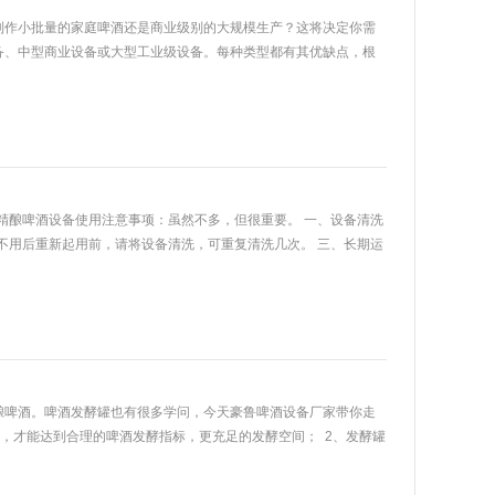
制作小批量的家庭啤酒还是商业级别的大规模生产？这将决定你需
备、中型商业设备或大型工业级设备。每种类型都有其优缺点，根
酿啤酒设备使用注意事项：虽然不多，但很重要。 一、设备清洗
间不用后重新起用前，请将设备清洗，可重复清洗几次。 三、长期运
酿啤酒。啤酒发酵罐也有很多学问，今天豪鲁啤酒设备厂家带你走
%，才能达到合理的啤酒发酵指标，更充足的发酵空间； 2、发酵罐