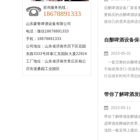
咨询服务热线：
自酿啤酒设备厂家多
18678891333
要购买的自酿啤酒设
据自己的需求选择适合
山东豪鲁啤酒设备有限公司
电话：微信18678891333
手机：18678891333
自酿啤酒设备保
公司地址：山东省济南市历下区花园
2023-05-31
东路3333号祥泰汇东国际大厦22924
工厂地址：山东省济南市章丘区相公
一套完整的自酿啤酒
庄街道桑园工业园区
不能使用含Cl-洗
行后或长时间不用后的换
带你了解啤酒发
2023-05-11
带你了解啤酒发酵罐
进啤酒发酵罐的世界
顶部一般采用上碟封，整