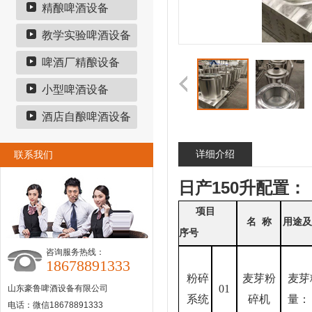
精酿啤酒设备
教学实验啤酒设备
啤酒厂精酿设备
小型啤酒设备
酒店自酿啤酒设备
详细介绍
联系我们
日产150升配置：
项目
名 称
用途及
序号
咨询服务热线：
18678891333
粉碎
麦芽粉
麦芽
01
山东豪鲁啤酒设备有限公司
系统
碎机
量： 
电话：微信18678891333