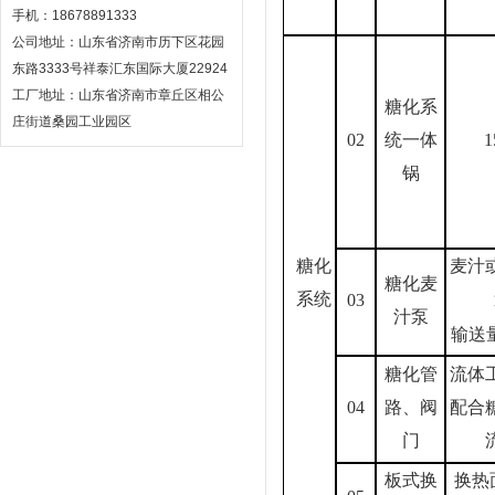
手机：18678891333
公司地址：山东省济南市历下区花园
东路3333号祥泰汇东国际大厦22924
工厂地址：山东省济南市章丘区相公
糖化系
庄街道桑园工业园区
02
统一体
1
锅
糖化
麦汁
糖化麦
系统
03
汁泵
输送量
糖化管
流体
04
路、阀
配合
门
板式换
换热