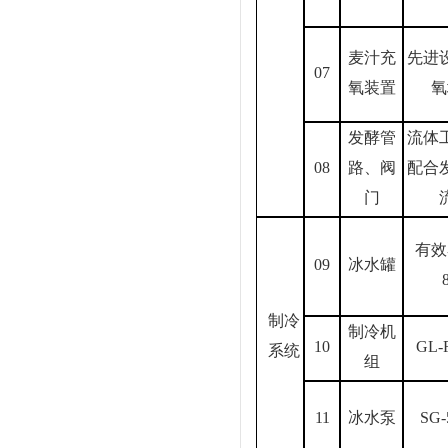
麦汁充
先进
07
氧装置
氧
发酵管
流体
08
路、阀
配合
门
有效
09
冰水罐
制冷
制冷机
10
GL-
系统
组
11
冰水泵
SG-